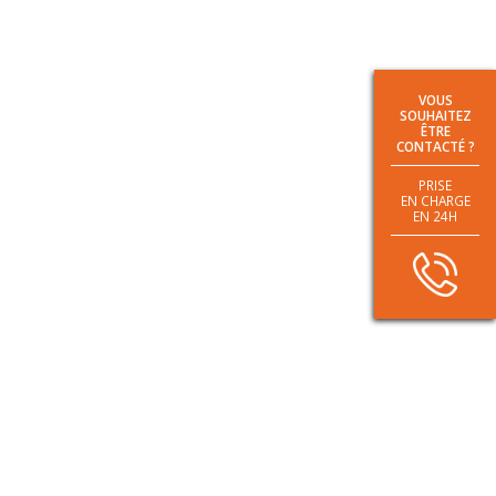
VOUS
SOUHAITEZ
ÊTRE
CONTACTÉ ?
PRISE
EN CHARGE
EN 24H