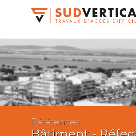
Références
Bâtiment
- Réfec