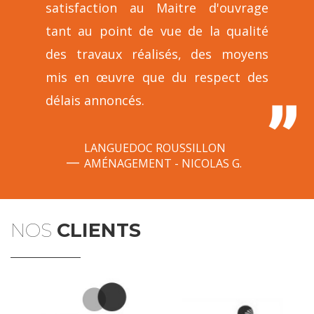
satisfaction au Maitre d'ouvrage
tant au point de vue de la qualité
des travaux réalisés, des moyens
mis en œuvre que du respect des
délais annoncés.
LANGUEDOC ROUSSILLON
AMÉNAGEMENT - NICOLAS G.
NOS
CLIENTS